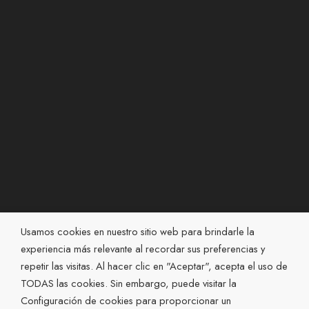
PESO APROX:
13.50 GRAMOS
Relacionados
Usamos cookies en nuestro sitio web para brindarle la
experiencia más relevante al recordar sus preferencias y
repetir las visitas. Al hacer clic en "Aceptar", acepta el uso de
TODAS las cookies. Sin embargo, puede visitar la
PULSERAS
PULSERAS
Configuración de cookies para proporcionar un
Pulsera cartier infinito 16 mm
Pulsera medusa 15 mm