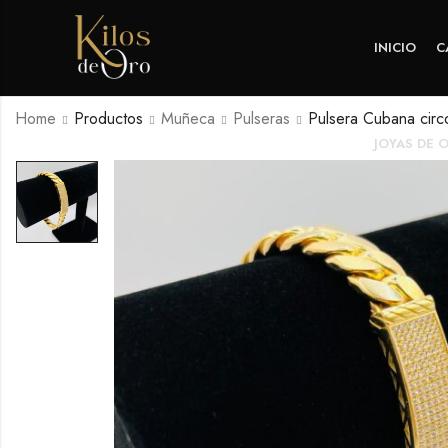
INICIO
C
Home
Productos
Muñeca
Pulseras
Pulsera Cubana circo
JOYAS DE 